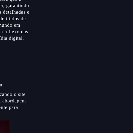
er, garantindo
s detalhadas e
e títulos de
 mundo em
m reflexo das
ia digital.
n
cando o site
 A abordagem
ente para