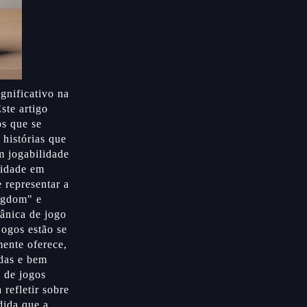
gnificativo na
ste artigo
os que se
histórias que
 jogabilidade
sidade em
 representar a
ngdom" e
cânica de jogo
jogos estão se
mente oferece,
adas e bem
s de jogos
refletir sobre
dida que a