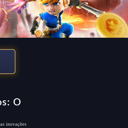
os: O
 as inovações