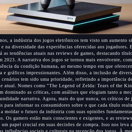
nos, a indústria dos jogos eletrônicos tem visto um aumento si
 e na diversidade das experiências oferecidas aos jogadores. E
á as tendências atuais nas reviews de games, destacando títul
m 2023. A narrativa dos jogos se tornou mais envolvente, com 
ssência da condição humana, ao mesmo tempo em que oferecem
a e gráficos impressionantes. Além disso, a inclusão de diver
 cenários tem sido uma prioridade, refletindo a importância de
de atual. Nomes como "The Legend of Zelda: Tears of the Ki
êm dominado as críticas, com análises que elogiam tanto a me
undidade narrativa. Agora, mais do que nunca, os críticos de 
is para informar os consumidores sobre o que cada título real
a moldar o futuro da indústria com suas opiniões fundament
s. Os gamers estão mais conscientes e exigentes, e as review
m papel crucial em suas decisões de compra. Isso nos leva a 
as influências sociais e culturais na recepção dos jogos. À me