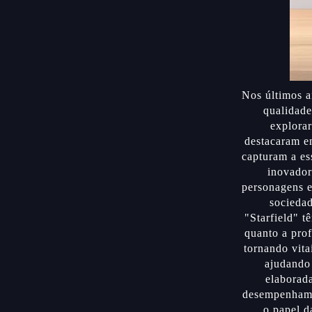
Nos últimos a
qualidade
explorar
destacaram e
capturam a e
inovador
personagens e
socieda
"Starfield" t
quanto a prof
tornando vita
ajudando 
elaborada
desempenham u
o papel d